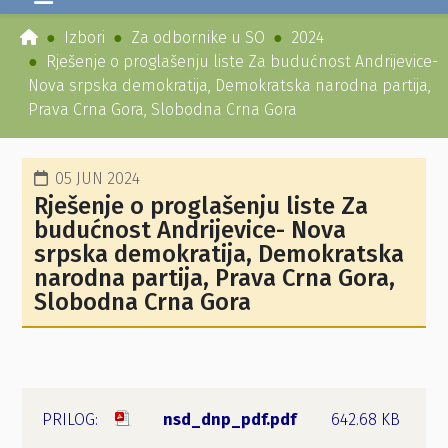
Izbori
Za odbornike u SO
2024
Rješenje o proglašenju liste Za budućnost Andrijevice-
Nova srpska demokratija, Demokratska narodna partija,
Prava Crna Gora, Slobodna Crna Gora
05 JUN 2024
Rješenje o proglašenju liste Za
budućnost Andrijevice- Nova
srpska demokratija, Demokratska
narodna partija, Prava Crna Gora,
Slobodna Crna Gora
nsd_dnp_pdf.pdf
642.68 KB