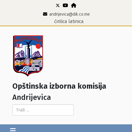
andrijevica@dik.co.me
ćirilica
latinica
Opštinska izborna komisija
Andrijevica
Pretraga...