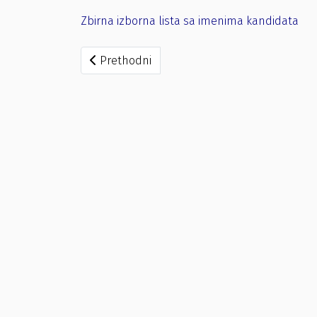
Zbirna izborna lista sa imenima kandidata
Prethodni članak: Zaključak broj 118/22
Prethodni