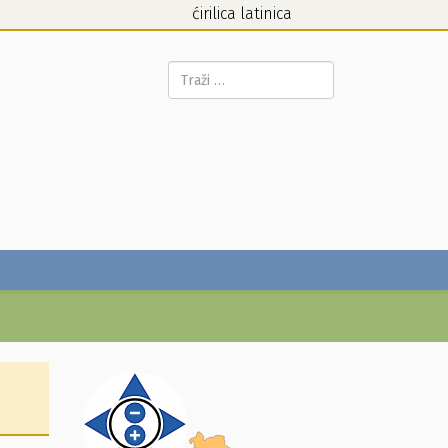
ćirilica
latinica
Pretraga...