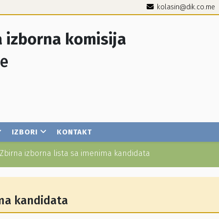
kolasin@dik.co.me
 izborna komisija
je
IZBORI
KONTAKT
Zbirna izborna lista sa imenima kandidata
ima kandidata