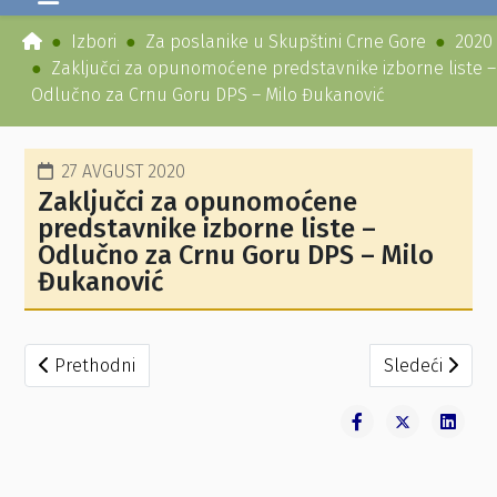
Izbori
Za poslanike u Skupštini Crne Gore
2020
Zaključci za opunomoćene predstavnike izborne liste –
Odlučno za Crnu Goru DPS – Milo Đukanović
27 AVGUST 2020
Zaključci za opunomoćene
predstavnike izborne liste –
Odlučno za Crnu Goru DPS – Milo
Đukanović
Prethodni članak: Zaključci za opunomoćene predstavnike
Sledeći člana
Prethodni
Sledeći