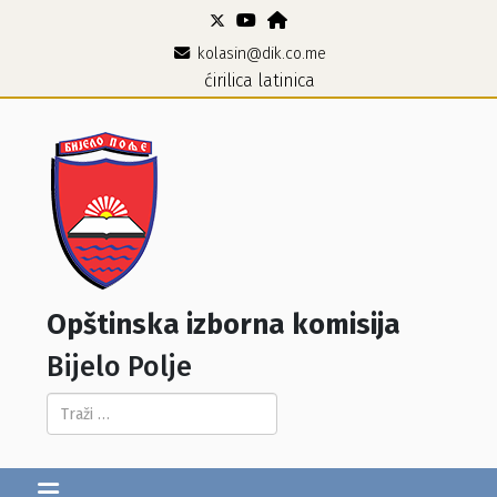
kolasin@dik.co.me
ćirilica
latinica
Opštinska izborna komisija
Bijelo Polje
Pretraga...