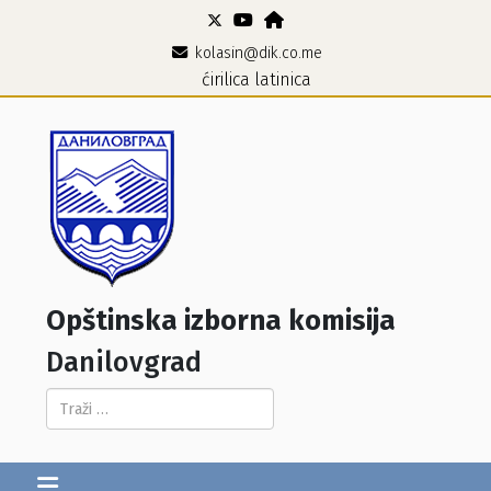
kolasin@dik.co.me
ćirilica
latinica
Opštinska izborna komisija
Danilovgrad
Pretraga...