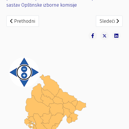
sastav Opštinske izborne komisije
Prethodni članak: Zaključak o ispunjenju uslova za određ
Sledeći članak
Prethodni
Sledeći