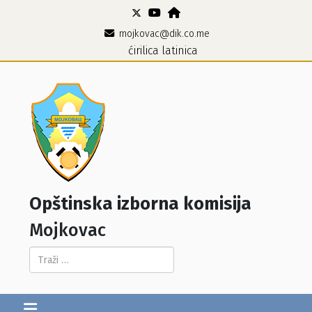
mojkovac@dik.co.me
ćirilica
latinica
Opštinska izborna komisija
Mojkovac
Pretraga...