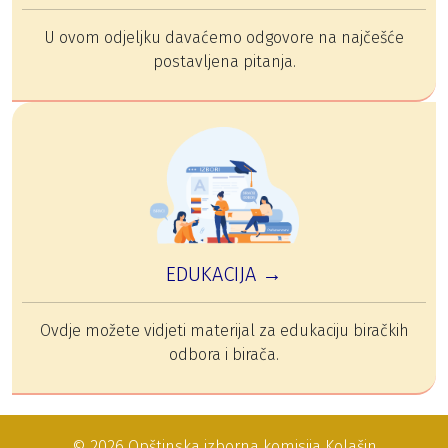
U ovom odjeljku davaćemo odgovore na najčešće
postavljena pitanja.
EDUKACIJA →
Ovdje možete vidjeti materijal za edukaciju biračkih
odbora i birača.
© 2026 Opštinska izborna komisija Kolašin