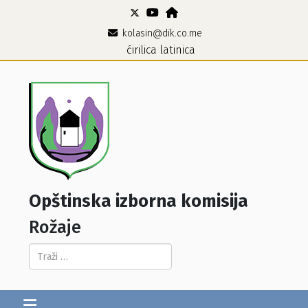
kolasin@dik.co.me
ćirilica
latinica
Opštinska izborna komisija
Rožaje
Pretraga...