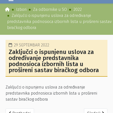
Izbori
Za odbornike u SO
2022
Zaključci o ispunjenu uslova za određivanje
predstavnika podnosioca izbornih lista u prošireni sastav
biračkog odbora
29 SEPTEMBAR 2022
Zaključci o ispunjenu uslova za
određivanje predstavnika
podnosioca izbornih lista u
prošireni sastav biračkog odbora
Zaključci o ispunjenu uslova za određivanje
predstavnika podnosioca izbornih lista u prošireni
sastav biračkog odbora
Prethodni članak: Rješenje o ispunjavanju uslova za odre
Sledeći članak