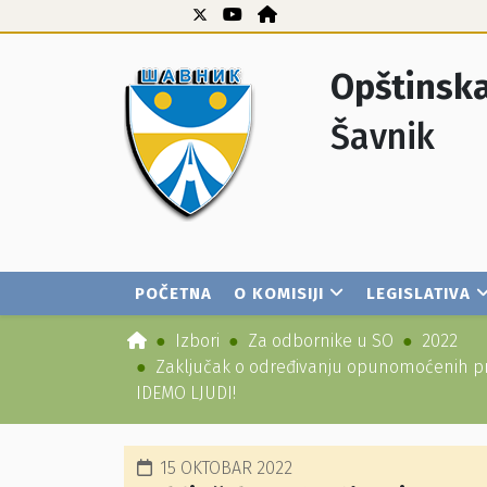
Opštinska
Šavnik
POČETNA
O KOMISIJI
LEGISLATIVA
Izbori
Za odbornike u SO
2022
Zaključak o određivanju opunomoćenih pr
IDEMO LJUDI!
15 OKTOBAR 2022