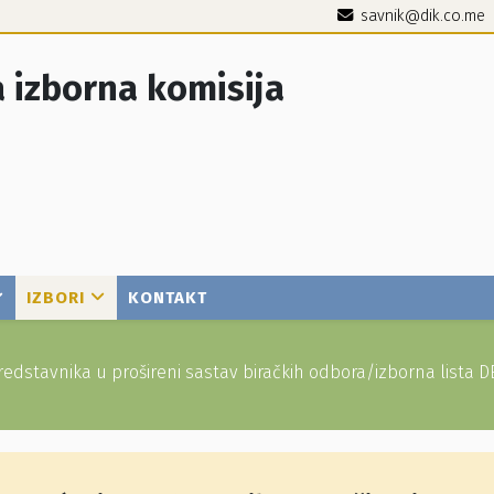
savnik@dik.co.me
 izborna komisija
IZBORI
KONTAKT
edstavnika u prošireni sastav biračkih odbora/izborna lis