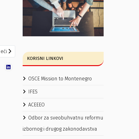
e/izborna lista Koalicije -“ZA BUDUĆNOST ŠAVNIKA”
eći članak: Zaključak o određivanju opunomoćenih predstavni
eći
KORISNI LINKOVI
OSCE Mission to Montenegro
IFES
ACEEEO
Odbor za sveobuhvatnu reformu
izbornog i drugog zakonodavstva