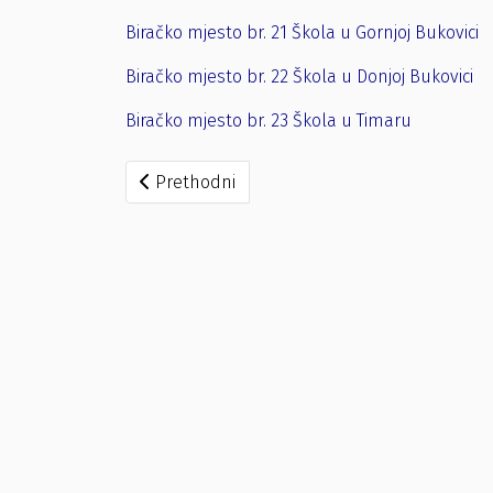
Biračko mjesto br. 21 Škola u Gornjoj Bukovici
Biračko mjesto br. 22 Škola u Donjoj Bukovici
Biračko mjesto br. 23 Škola u Timaru
Prethodni članak: Zaključak o određivanju 
Prethodni