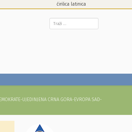
ćirilica
latinica
Pretraga...
ta DEMOKRATE-UJEDINJENA CRNA GORA-EVROPA SAD-