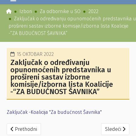
Izbori
Za odbornike u SO
2022
Zaključak o određivanju opunomoćenih predstavnika u
prošireni sastav izborne komisije/izborna lista Koalicije
-“ZA BUDUĆNOST ŠAVNIKA”
15 OKTOBAR 2022
Zaključak o određivanju
opunomoćenih predstavnika u
prošireni sastav izborne
komisije/izborna lista Koalicije
-“ZA BUDUĆNOST ŠAVNIKA”
Zaključak -Koalicija "Za budućnost Šavnika"
Prethodni članak: Zaključak o određivanju opunomoćenih
Sledeći člana
Prethodni
Sledeći