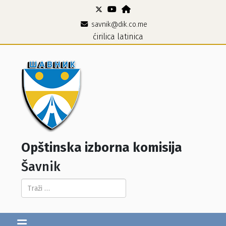
savnik@dik.co.me
ćirilica
latinica
Opštinska izborna komisija
Šavnik
Pretraga...