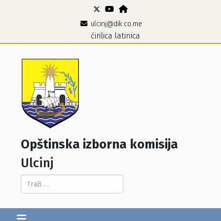
ulcinj@dik.co.me
ćirilica
latinica
Opštinska izborna komisija
Ulcinj
Pretraga...