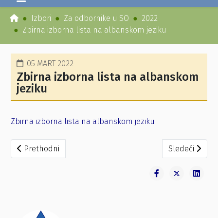
Izbori
Za odbornike u SO
2022
Zbirna izborna lista na albanskom jeziku
05 MART 2022
Zbirna izborna lista na albanskom
jeziku
Zbirna izborna lista na albanskom jeziku
Prethodni članak: Rješenje o određivanju biračkih mjesta
Sledeći članak
Prethodni
Sledeći