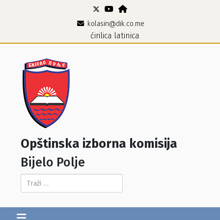
kolasin@dik.co.me
ćirilica
latinica
Opštinska izborna komisija
Bijelo Polje
Pretraga...