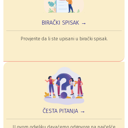
BIRAČKI SPISAK →
Provjerite da li ste upisani u birački spisak.
ČESTA PITANJA →
U ovom odjeljku davaćemo odgovore na najčešće