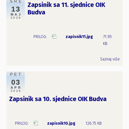
SRE
Zapsinik sa 11. sjednice OIK
13
Budva
MAJ
2026
zapisnik11.jpg
71.95
KB
Saznaj više
PET
03
APR
2026
Zapsinik sa 10. sjednice OIK Budva
zapisnik10.jpg
126.75 KB