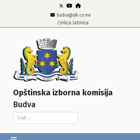
budva@dik.co.me
ćirilica
latinica
Opštinska izborna komisija
Budva
Pretraga...