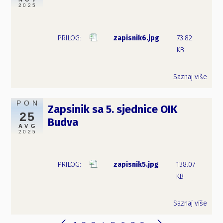
2025
zapisnik6.jpg
73.82
KB
Saznaj više
PON
Zapsinik sa 5. sjednice OIK
25
Budva
AVG
2025
zapisnik5.jpg
138.07
KB
Saznaj više