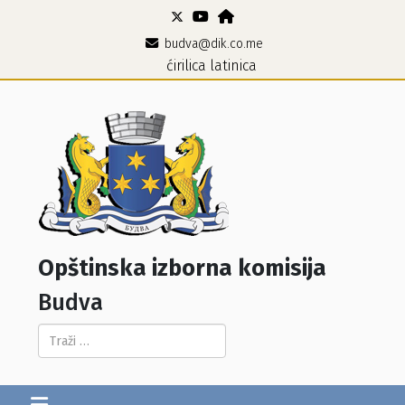
budva@dik.co.me
ćirilica
latinica
Opštinska izborna komisija
Budva
Pretraga...