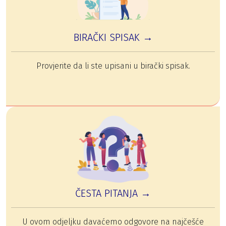
BIRAČKI SPISAK →
Provjerite da li ste upisani u birački spisak.
ČESTA PITANJA →
U ovom odjeljku davaćemo odgovore na najčešće