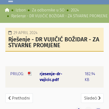
Izbori
Za odbornike u SO
2024
Rješenje - DR VUJIČIĆ BOŽIDAR - ZA STVARNE PROMJENE
29 APRIL 2024
Rješenje - DR VUJIČIĆ BOŽIDAR - ZA
STVARNE PROMJENE
rjesenje-dr-
182.94
vujicic.pdf
KB
Prethodni članak: Zaključak - DR VUJIČIĆ BOŽIDAR - ZA
Sledeći članak
Prethodni
Sledeći