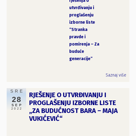
rješenja o
utvrđivanju i
proglašenju
izborne liste
“Stranka
pravde i
pomirenja – Za
buduće
generacije”
Saznaj više
SRE
RJEŠENJE O UTVRĐIVANJU I
28
PROGLAŠENJU IZBORNE LISTE
SEP
2022
„ZA BUDUĆNOST BARA – MAJA
VUKIĆEVIĆ“