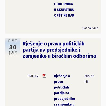
ODBORNIKA
U SKUPŠTINU
OPŠTINE BAR
Saznaj više
PET
Rješenje o pravu političkih
30
partija na predsjednike i
SEP
2022
zamjenike u biračkim odborima
Rješenje o
505.67
pravu
KB
političkih
partija na
predsjednike
i zamjenike u