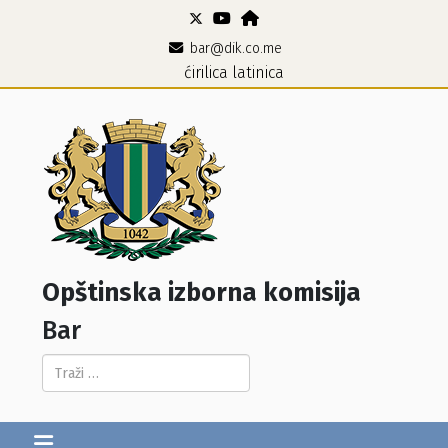
bar@dik.co.me
ćirilica
latinica
Opštinska izborna komisija
Bar
Pretraga...