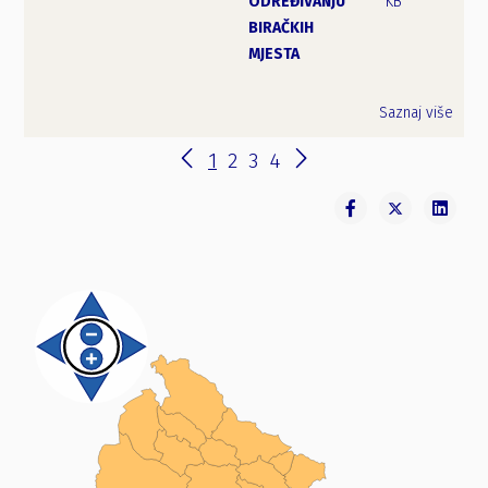
ODREĐIVANJU
KB
BIRAČKIH
MJESTA
Saznaj više
1
2
3
4