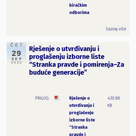
biračkim
odborima
Saznaj više
ČET
Rješenje o utvrđivanju i
29
proglašenju izborne liste
SEP
2022
“Stranka pravde i pomirenja–Za
buduće generacije”
Rješenje o
430.86
utvrđivanju i
KB
proglašenju
izborne liste
“Stranka
pravde i