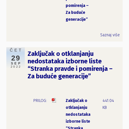
pomirenja –
Za buduće
generacije”
Saznaj više
ČET
Zaključak o otklanjanju
29
nedostataka izborne liste
SEP
2022
“Stranka pravde i pomirenja –
Za buduće generacije”
Zaključak o
441.04
otklanjanju
KB
nedostataka
izborne liste
“Stranka