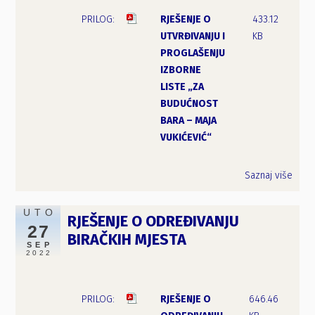
RJEŠENJE O
433.12
UTVRĐIVANJU I
KB
PROGLAŠENJU
IZBORNE
LISTE „ZA
BUDUĆNOST
BARA – MAJA
VUKIĆEVIĆ“
Saznaj više
UTO
RJEŠENJE O ODREĐIVANJU
27
BIRAČKIH MJESTA
SEP
2022
RJEŠENJE O
646.46