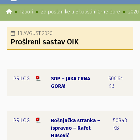
Izbori
Za poslanike u Skupštini Crne Gore
2020
18 AVGUST 2020
Prošireni sastav OIK
SDP – JAKA CRNA
506.64
GORA!
KB
Bošnjačka stranka –
508.43
ispravno – Rafet
KB
Husović