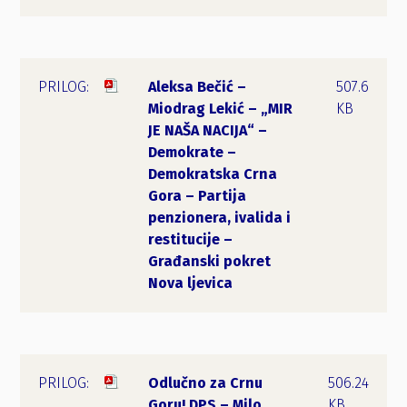
Aleksa Bečić –
507.6
Miodrag Lekić – „MIR
KB
JE NAŠA NACIJA“ –
Demokrate –
Demokratska Crna
Gora – Partija
penzionera, ivalida i
restitucije –
Građanski pokret
Nova ljevica
Odlučno za Crnu
506.24
Goru! DPS – Milo
KB