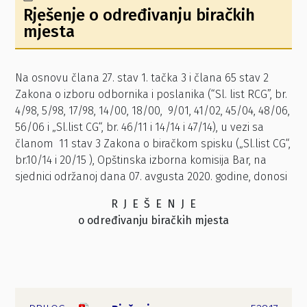
Rješenje o određivanju biračkih
mjesta
Na osnovu člana 27. stav 1. tačka 3 i člana 65 stav 2
Zakona o izboru odbornika i poslanika (“Sl. list RCG”, br.
4/98, 5/98, 17/98, 14/00, 18/00, 9/01, 41/02, 45/04, 48/06,
56/06 i „Sl.list CG“, br. 46/11 i 14/14 i 47/14), u vezi sa
članom 11 stav 3 Zakona o biračkom spisku („Sl.list CG“,
br.10/14 i 20/15 ), Opštinska izborna komisija Bar, na
sjednici održanoj dana 07. avgusta 2020. godine, donosi
R J E Š E N J E
o određivanju biračkih mjesta