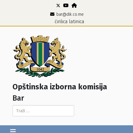
bar@dik.co.me
ćirilica
latinica
Opštinska izborna komisija
Bar
Pretraga...