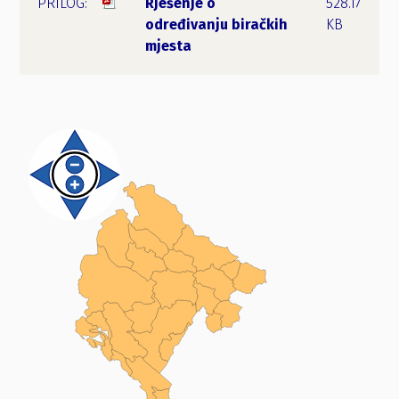
Rješenje o
528.17
određivanju biračkih
KB
mjesta