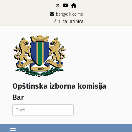
bar@dik.co.me
ćirilica
latinica
Opštinska izborna komisija
Bar
Pretraga...