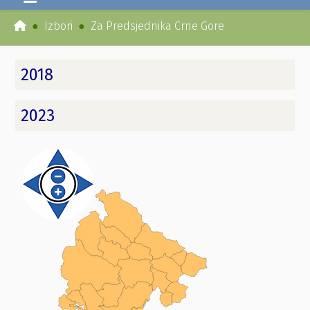
Izbori
Za Predsjednika Crne Gore
2018
2023