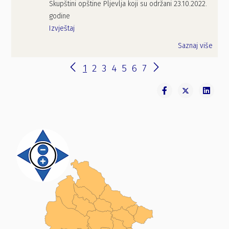
Skupštini opštine Pljevlja koji su održani 23.10.2022.
godine
Izvještaj
Saznaj više
1
2
3
4
5
6
7