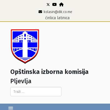
kolasin@dik.co.me
ćirilica
latinica
Opštinska izborna komisija
Pljevlja
Pretraga...