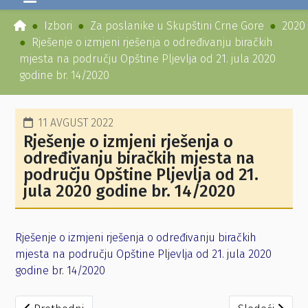
Izbori
Za poslanike u Skupštini Crne Gore
2020
Rješenje o izmjeni rješenja o određivanju biračkih
mjesta na području Opštine Pljevlja od 21. jula 2020
godine br. 14/2020
11 AVGUST 2022
Rješenje o izmjeni rješenja o
određivanju biračkih mjesta na
području Opštine Pljevlja od 21.
jula 2020 godine br. 14/2020
Rješenje o izmjeni rješenja o određivanju biračkih
mjesta na području Opštine Pljevlja od 21. jula 2020
godine br. 14/2020
Prethodni članak: Obavještenje podnosiocima potvrđenih 
Sledeći članak