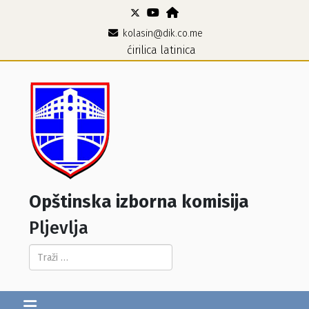
kolasin@dik.co.me
ćirilica
latinica
Opštinska izborna komisija
Pljevlja
Pretraga...