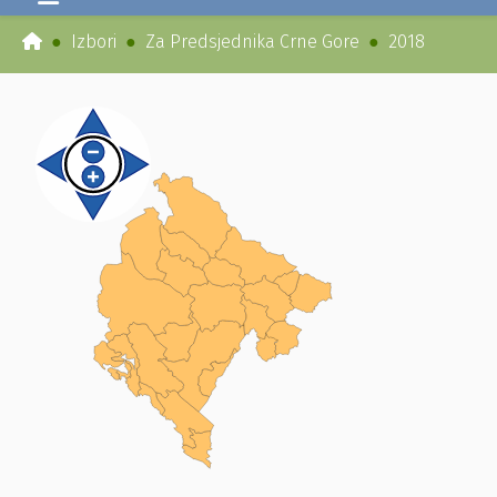
Izbori
Za Predsjednika Crne Gore
2018