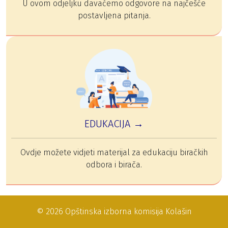
U ovom odjeljku davaćemo odgovore na najčešće
postavljena pitanja.
EDUKACIJA →
Ovdje možete vidjeti materijal za edukaciju biračkih
odbora i birača.
© 2026 Opštinska izborna komisija Kolašin