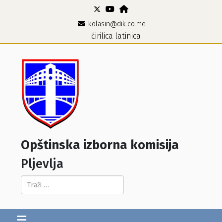
kolasin@dik.co.me
ćirilica
latinica
Opštinska izborna komisija
Pljevlja
Pretraga...