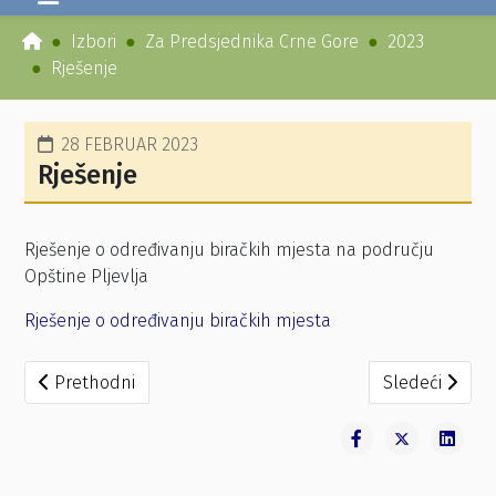
Izbori
Za Predsjednika Crne Gore
2023
Rješenje
28 FEBRUAR 2023
Rješenje
Rješenje o određivanju biračkih mjesta na području
Opštine Pljevlja
Rješenje o određivanju biračkih mjesta
Prethodni članak: Obavještenje – instruktaža
Sledeći članak
Prethodni
Sledeći