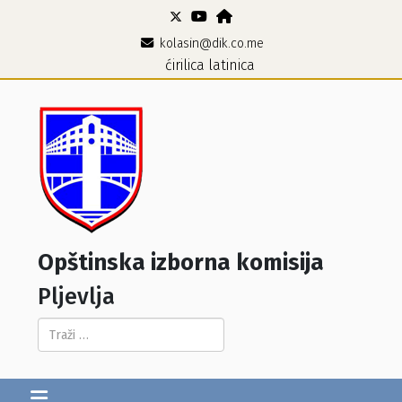
kolasin@dik.co.me
ćirilica
latinica
Opštinska izborna komisija
Pljevlja
Pretraga...