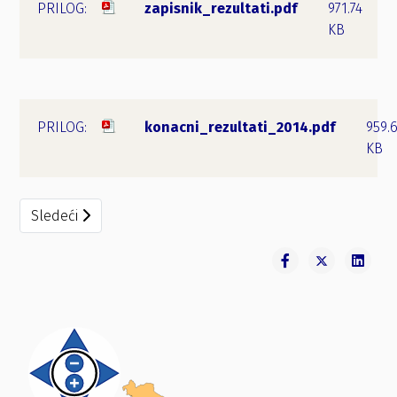
zapisnik_rezultati.pdf
971.74
KB
konacni_rezultati_2014.pdf
959.
KB
Sledeći članak: Prigovor Izborne liste “Bjelopoljska lista 
Sledeći