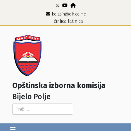
kolasin@dik.co.me
ćirilica
latinica
Opštinska izborna komisija
Bijelo Polje
Pretraga...