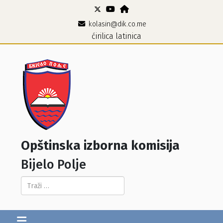
kolasin@dik.co.me
ćirilica
latinica
Opštinska izborna komisija
Bijelo Polje
Pretraga...