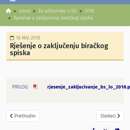
Izbori
Za odbornike u SO
2018
Rješenje o zaključenju biračkog spiska
16 MAJ 2018
Rješenje o zaključenju biračkog
spiska
rjesenje_zakljucivanje_bs_lo_2018.
Prethodni članak: Konačni rezultati izbora za izbor odbor
Sledeći člana
Prethodni
Sledeći