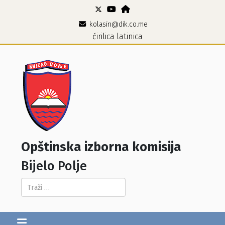
kolasin@dik.co.me
ćirilica
latinica
Opštinska izborna komisija
Bijelo Polje
Pretraga...