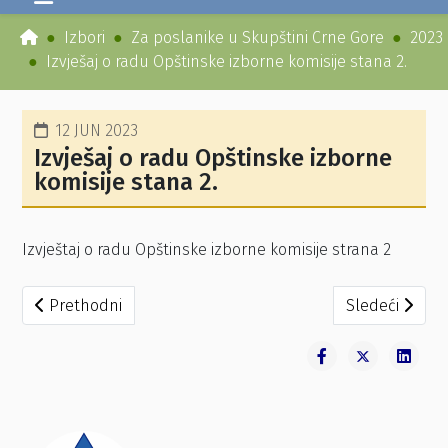
Izbori
Za poslanike u Skupštini Crne Gore
2023
Izvješaj o radu Opštinske izborne komisije stana 2.
12 JUN 2023
Izvješaj o radu Opštinske izborne
komisije stana 2.
Izvještaj o radu Opštinske izborne komisije strana 2
Prethodni članak: Preliminarni rezultati po biračkim mjes
Sledeći članak
Prethodni
Sledeći