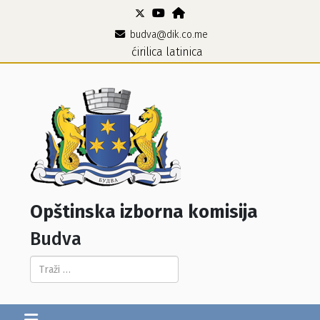
budva@dik.co.me
ćirilica
latinica
Opštinska izborna komisija
Budva
Pretraga...