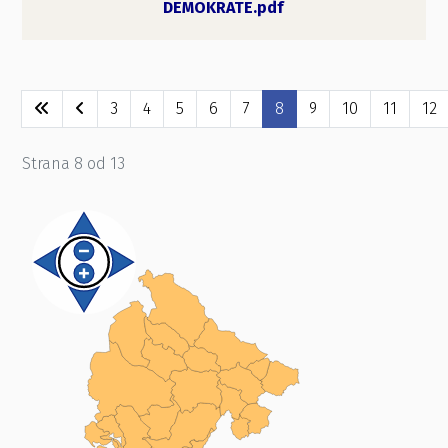
DEMOKRATE.pdf
3
4
5
6
7
8
9
10
11
12
Strana 8 od 13