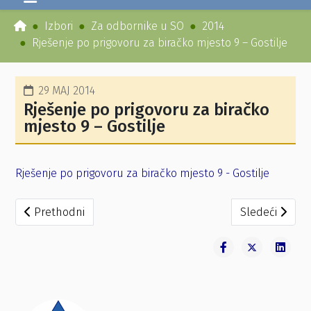
Izbori
Za odbornike u SO
2014
Rješenje po prigovoru za biračko mjesto 9 – Gostilje
29 MAJ 2014
Rješenje po prigovoru za biračko
mjesto 9 – Gostilje
Rješenje po prigovoru za biračko mjesto 9 - Gostilje
Prethodni članak: Rješenje po prigovoru za biračko mjest
Sledeći članak
Prethodni
Sledeći