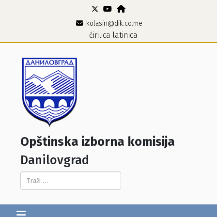
kolasin@dik.co.me
ćirilica
latinica
Opštinska izborna komisija
Danilovgrad
Pretraga...