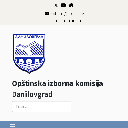
kolasin@dik.co.me
ćirilica
latinica
Opštinska izborna komisija
Danilovgrad
Pretraga...