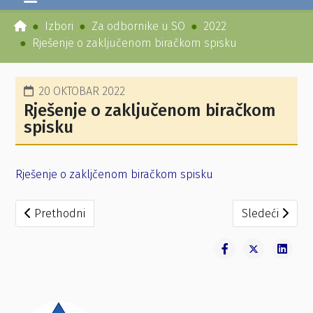
Izbori
Za odbornike u SO
2022
Rješenje o zaključenom biračkom spisku
20 OKTOBAR 2022
Rješenje o zaključenom biračkom
spisku
Rješenje o zakljčenom biračkom spisku
Prethodni članak: Zapisnik o radu Opštinske izborne komi
Sledeći člana
Prethodni
Sledeći