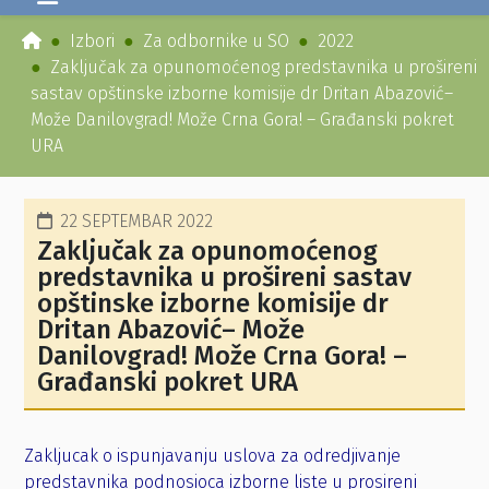
Izbori
Za odbornike u SO
2022
Zaključak za opunomoćenog predstavnika u prošireni
sastav opštinske izborne komisije dr Dritan Abazović–
Može Danilovgrad! Može Crna Gora! – Građanski pokret
URA
22 SEPTEMBAR 2022
Zaključak za opunomoćenog
predstavnika u prošireni sastav
opštinske izborne komisije dr
Dritan Abazović– Može
Danilovgrad! Može Crna Gora! –
Građanski pokret URA
Zakljucak o ispunjavanju uslova za odredjivanje
predstavnika podnosioca izborne liste u prosireni