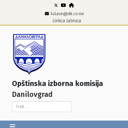
kolasin@dik.co.me
ćirilica
latinica
Opštinska izborna komisija
Danilovgrad
Pretraga...