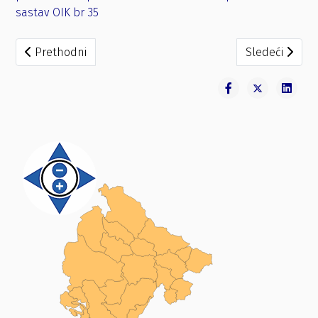
sastav OIK br 35
Prethodni članak: Zaključak o otklanjanju nedostataka iz
Sledeći člana
Prethodni
Sledeći