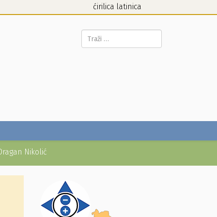
ćirilica
latinica
Pretraga...
Dragan Nikolić