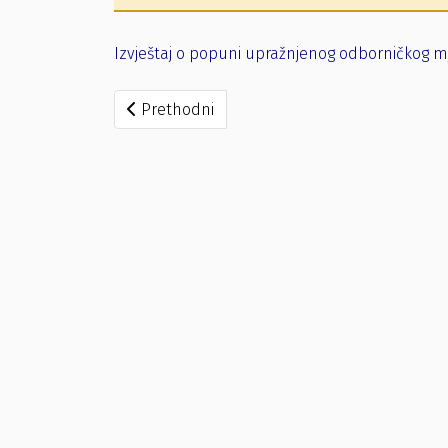
Izvještaj o popuni upražnjenog odborničkog mj
Prethodni članak: Izvještaj o popuni upražn
Prethodni