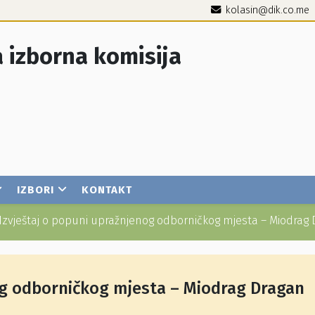
kolasin@dik.co.me
 izborna komisija
IZBORI
KONTAKT
Izvještaj o popuni upražnjenog odborničkog mjesta – Miodrag 
og odborničkog mjesta – Miodrag Dragan