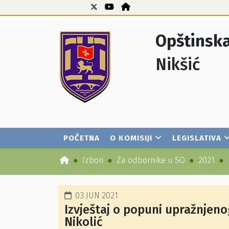
Opštinska
Nikšić
POČETNA
O KOMISIJI
LEGISLATIVA
Izbori
Za odbornike u SO
2021
03 JUN 2021
Izvještaj o popuni upražnjen
Nikolić