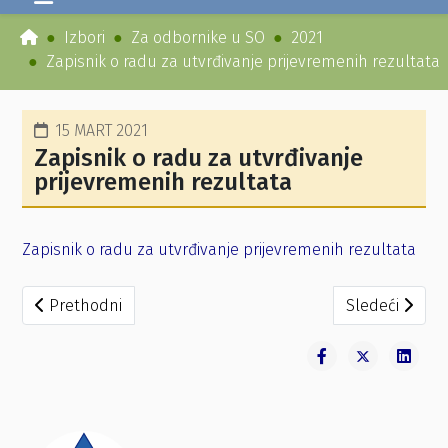
Izbori
Za odbornike u SO
2021
Zapisnik o radu za utvrđivanje prijevremenih rezultata
15 MART 2021
Zapisnik o radu za utvrđivanje
prijevremenih rezultata
Zapisnik o radu za utvrđivanje prijevremenih rezultata
Prethodni članak: Izvještaj o rezultatima glasanja
Sledeći člana
Prethodni
Sledeći