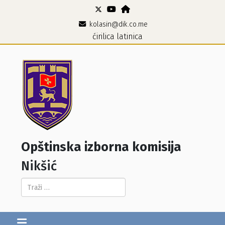
kolasin@dik.co.me
ćirilica
latinica
Opštinska izborna komisija
Nikšić
Pretraga...