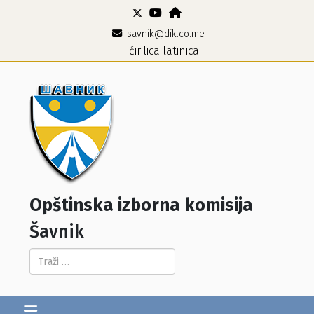
savnik@dik.co.me
ćirilica
latinica
Opštinska izborna komisija
Šavnik
Pretraga...