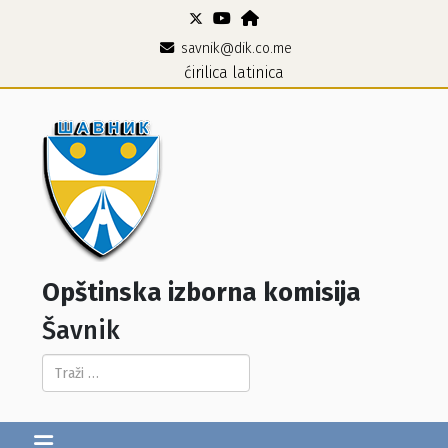
savnik@dik.co.me
ćirilica
latinica
Opštinska izborna komisija
Šavnik
Pretraga...