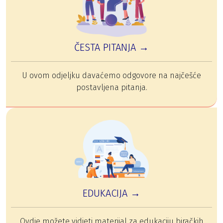
ČESTA PITANJA →
U ovom odjeljku davaćemo odgovore na najčešće
postavljena pitanja.
EDUKACIJA →
Ovdje možete vidjeti materijal za edukaciju biračkih