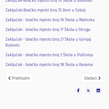
Zaključak-Biračko mjesto broj 10 Škola u Grabovici
Zaključak-Biračko mjesto broj 15 Dom u Tušinji
Zaključak - biračko mjesto broj 16 Škola u Malinsku
Zaključak - biračko mjesto broj 17 Škola u Strugu
Zaključak - biračko mjesto broj 21 Škola u Gornjoj
Bukovici
Zaključak - biračko mjesto broj 3 Škola u Pošćenju
Zaključak - biračko mjesto broj 18 Škola u Barama
Prethodni članak: Zaključak o određivanju opunomoćenih 
Sledeći članak
Prethodni
Sledeći