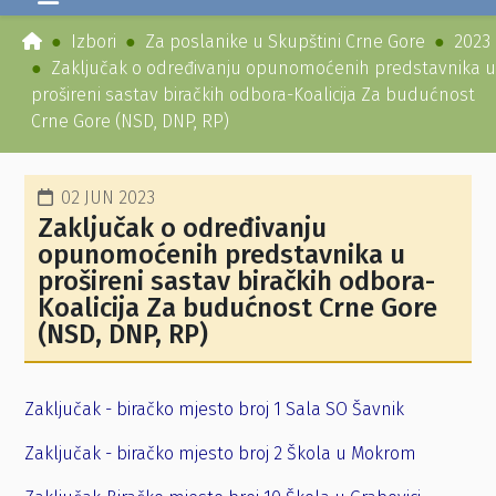
Izbori
Za poslanike u Skupštini Crne Gore
2023
Zaključak o određivanju opunomoćenih predstavnika u
prošireni sastav biračkih odbora-Koalicija Za budućnost
Crne Gore (NSD, DNP, RP)
02 JUN 2023
Zaključak o određivanju
opunomoćenih predstavnika u
prošireni sastav biračkih odbora-
Koalicija Za budućnost Crne Gore
(NSD, DNP, RP)
Zaključak - biračko mjesto broj 1 Sala SO Šavnik
Zaključak - biračko mjesto broj 2 Škola u Mokrom