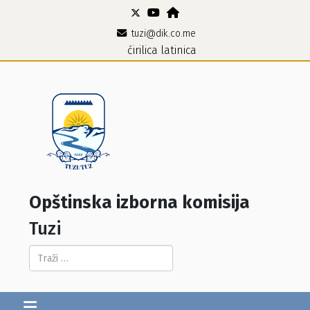
tuzi@dik.co.me
ćirilica
latinica
Opštinska izborna komisija
Tuzi
Pretraga...