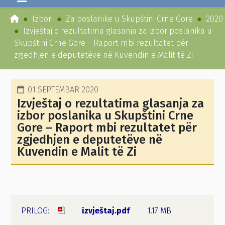
Izbori
Za poslanike u Skupštini Crne Gore
2020
Izvještaj o rezultatima glasanja za izbor poslanika u
Skupštini Crne Gore – Raport mbi rezultatet për
zgjedhjen e deputetëve në Kuvendin e Malit të Zi
01 SEPTEMBAR 2020
Izvještaj o rezultatima glasanja za
izbor poslanika u Skupštini Crne
Gore – Raport mbi rezultatet për
zgjedhjen e deputetëve në
Kuvendin e Malit të Zi
izvještaj.pdf
1.17 MB