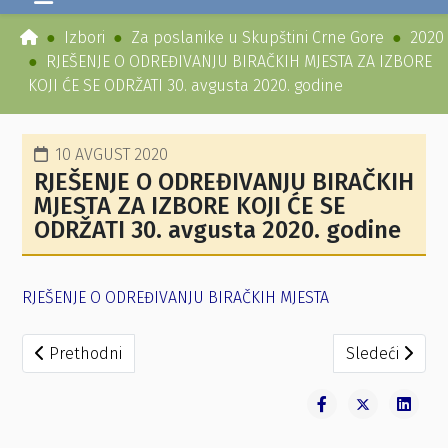
Izbori
Za poslanike u Skupštini Crne Gore
2020
RJEŠENJE O ODREĐIVANJU BIRAČKIH MJESTA ZA IZBORE
KOJI ĆE SE ODRŽATI 30. avgusta 2020. godine
10 AVGUST 2020
RJEŠENJE O ODREĐIVANJU BIRAČKIH
MJESTA ZA IZBORE KOJI ĆE SE
ODRŽATI 30. avgusta 2020. godine
RJEŠENJE O ODREĐIVANJU BIRAČKIH MJESTA
Prethodni članak: AKTVENDIM MBI PËRCAKTIMIN E VENDVO
Sledeći članak
Prethodni
Sledeći