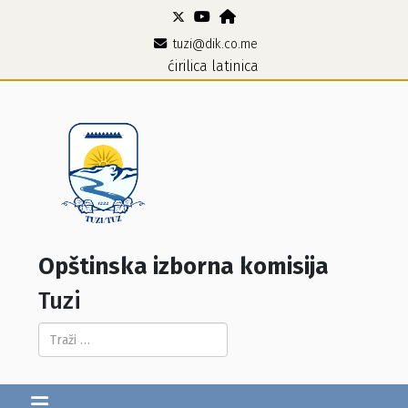
tuzi@dik.co.me
ćirilica
latinica
Opštinska izborna komisija
Tuzi
Pretraga...