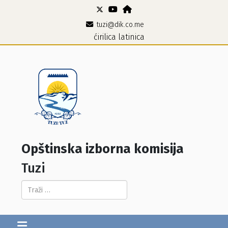
tuzi@dik.co.me
ćirilica
latinica
Opštinska izborna komisija
Tuzi
Pretraga...