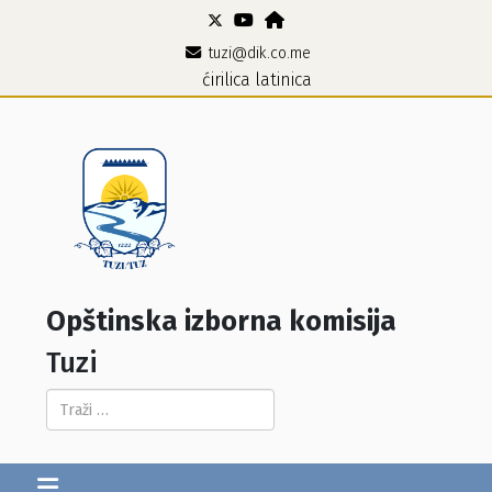
tuzi@dik.co.me
ćirilica
latinica
Opštinska izborna komisija
Tuzi
Pretraga...