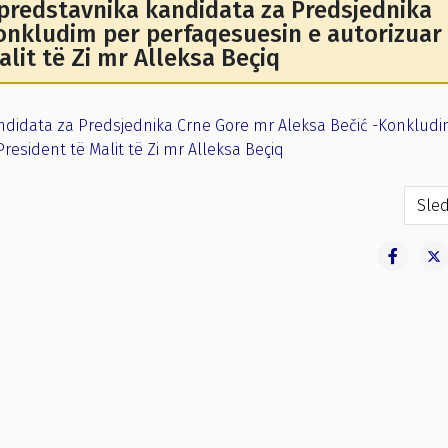
redstavnika kandidata za Predsjednika
onkludim per perfaqesuesin e autorizuar
alit të Zi mr Alleksa Beçiq
didata za Predsjednika Crne Gore mr Aleksa Bečić -Konkludi
resident të Malit të Zi mr Alleksa Beçiq
g predstavnika kandidata za Predsjednika Crne Gore Jovan Rad
Sled
Sled