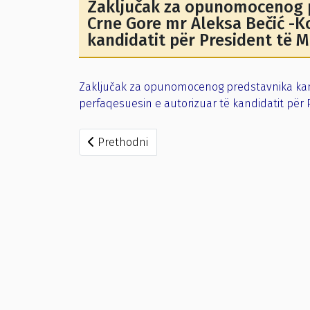
Zaključak za opunomocenog p
Crne Gore mr Aleksa Bečić -K
kandidatit për President të M
Zaključak za opunomocenog predstavnika kan
perfaqesuesin e autorizuar të kandidatit për P
Prethodni članak: Zaključak za opunomoceno
Prethodni