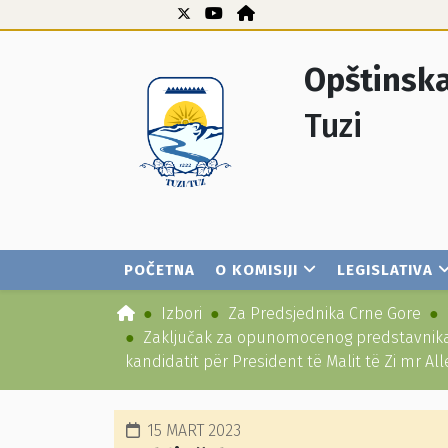
Opštinska
Tuzi
POČETNA
O KOMISIJI
LEGISLATIVA
Izbori
Za Predsjednika Crne Gore
Zaključak za opunomocenog predstavnika 
kandidatit për President të Malit të Zi mr Al
15 MART 2023