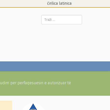
ćirilica
latinica
Pretraga...
udim per perfaqesuesin e autorizuar të