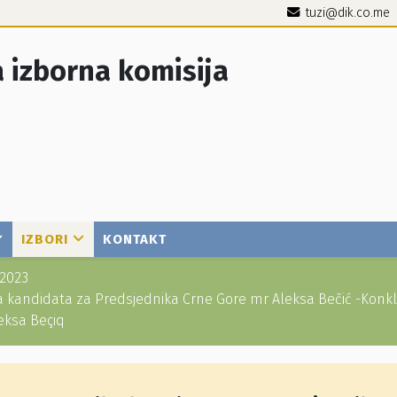
tuzi@dik.co.me
 izborna komisija
IZBORI
KONTAKT
2023
kandidata za Predsjednika Crne Gore mr Aleksa Bečić -Konkl
leksa Beçiq