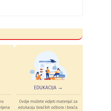
EDUKACIJA →
mo
Ovdje možete vidjeti materijal za
vljena
edukaciju biračkih odbora i birača.