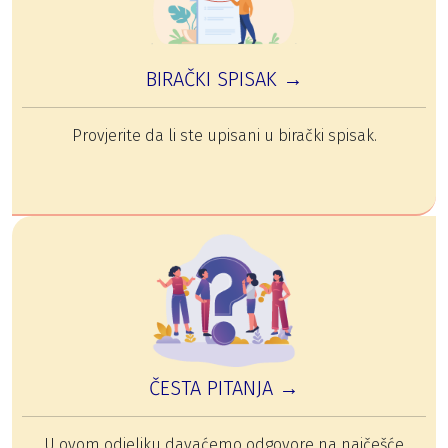
BIRAČKI SPISAK →
Provjerite da li ste upisani u birački spisak.
ČESTA PITANJA →
U ovom odjeljku davaćemo odgovore na najčešće