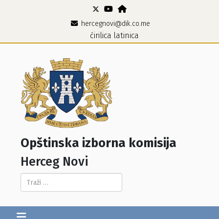
hercegnovi@dik.co.me
ćirilica
latinica
Opštinska izborna komisija
Herceg Novi
Pretraga...