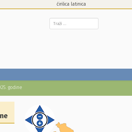
ćirilica
latinica
Pretraga...
025. godine
ine