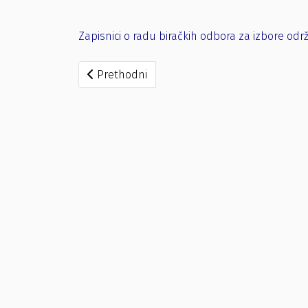
Zapisnici o radu biračkih odbora za izbore održ
Prethodni članak: Rješenje po prigovoru - br. 2
Prethodni