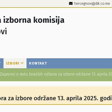
hercegnovi@dik.co.me
 izborna komisija
vi
IZBORI
KONTAKT
Zapisnici o radu biračkih odbora za izbore održane 13. aprila 2
ora za izbore održane 13. aprila 2025. god