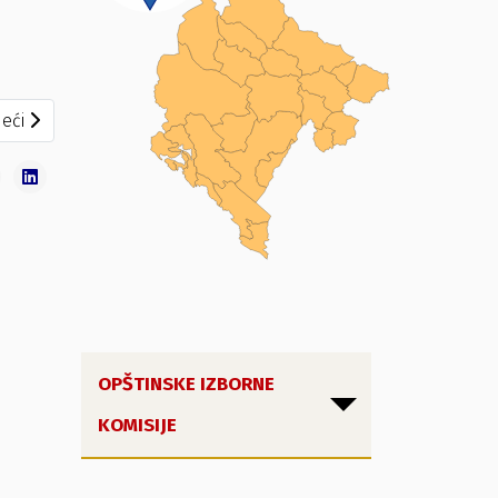
deći članak: Привремени резултати за избор одборника у С
eći
OPŠTINSKE IZBORNE
KOMISIJE