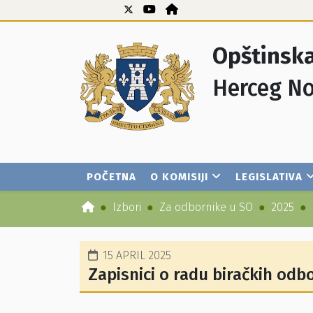
Opštinska
Herceg No
POČETNA
O KOMISIJI
LEGISLATIVA
Izbori
Za odbornike u SO
2025
15 APRIL 2025
Zapisnici o radu biračkih odb