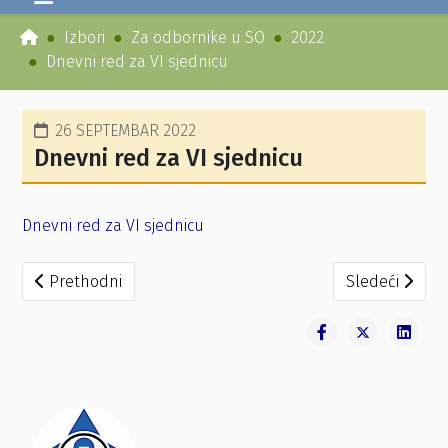
Izbori
Za odbornike u SO
2022
Dnevni red za VI sjednicu
26 SEPTEMBAR 2022
Dnevni red za VI sjednicu
Dnevni red za VI sjednicu
Prethodni članak: Zaključak o otklanjanju nedostataka 
Sledeći članak
Prethodni
Sledeći