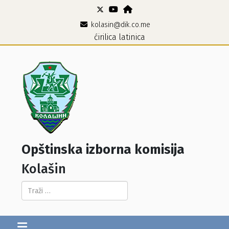
kolasin@dik.co.me
ćirilica
latinica
Opštinska izborna komisija
Kolašin
Pretraga...