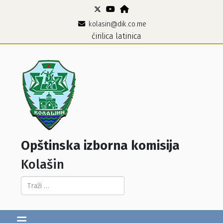
kolasin@dik.co.me
ćirilica
latinica
Opštinska izborna komisija
Kolašin
Pretraga...