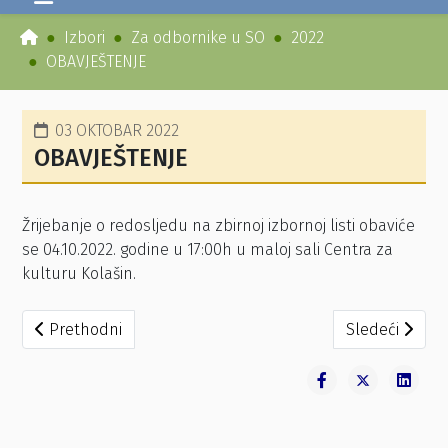
Izbori
Za odbornike u SO
2022
OBAVJEŠTENJE
03 OKTOBAR 2022
OBAVJEŠTENJE
Žrijebanje o redosljedu na zbirnoj izbornoj listi obaviće
se 04.10.2022. godine u 17:00h u maloj sali Centra za
kulturu Kolašin.
Prethodni članak: ISPRAVLJENA ZBIRNA IZBORNA LISTA 
Sledeći člana
Prethodni
Sledeći