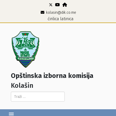
kolasin@dik.co.me
ćirilica
latinica
Opštinska izborna komisija
Kolašin
Pretraga...