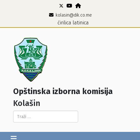
kolasin@dik.co.me
ćirilica
latinica
Opštinska izborna komisija
Kolašin
Pretraga...