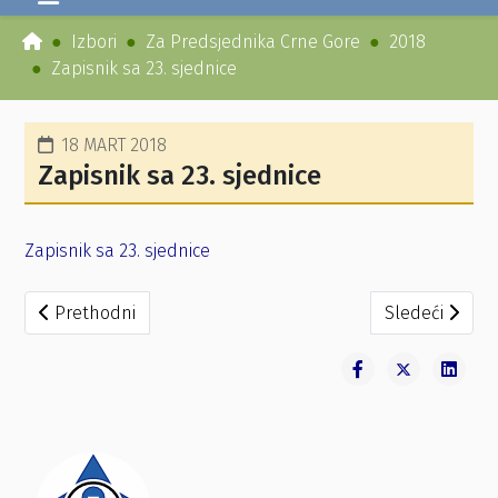
Izbori
Za Predsjednika Crne Gore
2018
Zapisnik sa 23. sjednice
18 MART 2018
Zapisnik sa 23. sjednice
Zapisnik sa 23. sjednice
Prethodni članak: Rješenje o stalnom sastavu biračkih o
Sledeći članak
Prethodni
Sledeći