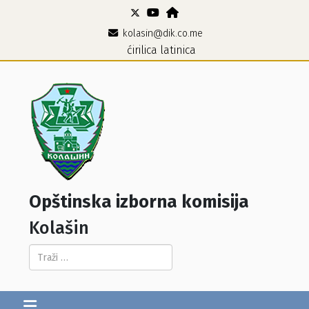
kolasin@dik.co.me
ćirilica
latinica
Opštinska izborna komisija
Kolašin
Pretraga...