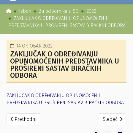
Izbori
Za odbornike u SO
2022
ZAKLJUČAK O ODREĐIVANJU OPUNOMOĆENIH
PREDSTAVNIKA U PROŠIRENI SASTAV BIRAČKIH ODBORA
14 OKTOBAR 2022
ZAKLJUČAK O ODREĐIVANJU
OPUNOMOĆENIH PREDSTAVNIKA U
PROŠIRENI SASTAV BIRAČKIH
ODBORA
ZAKLJUČAK O ODREĐIVANJU OPUNOMOĆENIH
PREDSTAVNIKA U PROŠIRENI SASTAV BIRAČKIH ODBORA
Prethodni članak: ZAKLJUČAK O ODREĐIVANJU OPUNOMO
Sledeći članak
Prethodni
Sledeći