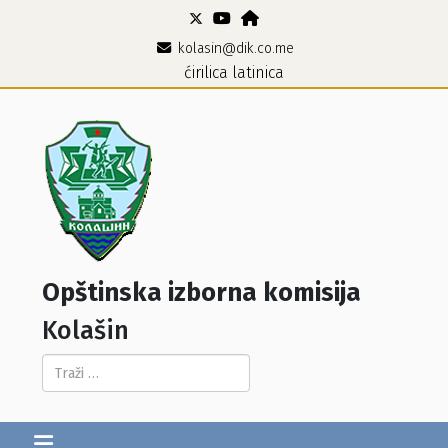
kolasin@dik.co.me
ćirilica
latinica
Opštinska izborna komisija
Kolašin
Pretraga...