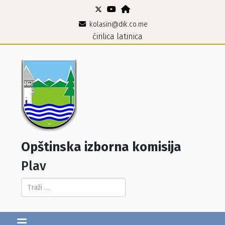
kolasin@dik.co.me
ćirilica
latinica
Opštinska izborna komisija
Plav
Pretraga...