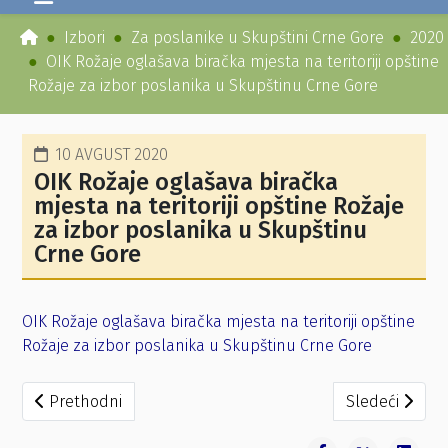
Izbori
Za poslanike u Skupštini Crne Gore
2020
OIK Rožaje oglašava biračka mjesta na teritoriji opštine
Rožaje za izbor poslanika u Skupštinu Crne Gore
10 AVGUST 2020
OIK Rožaje oglašava biračka
mjesta na teritoriji opštine Rožaje
za izbor poslanika u Skupštinu
Crne Gore
OIK Rožaje oglašava biračka mjesta na teritoriji opštine
Rožaje za izbor poslanika u Skupštinu Crne Gore
Prethodni članak: Rješenje OIK Rožaje broj 12-20 za OOBS 
Sledeći članak
Prethodni
Sledeći