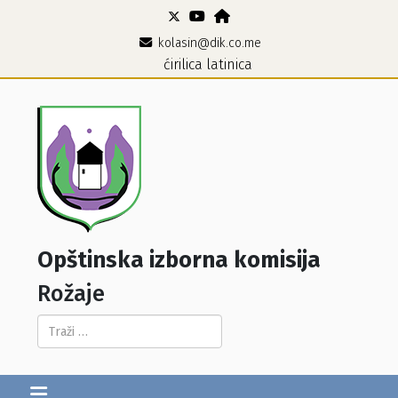
kolasin@dik.co.me
ćirilica
latinica
Opštinska izborna komisija
Rožaje
Pretraga...