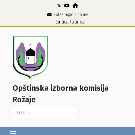
kolasin@dik.co.me
ćirilica
latinica
Opštinska izborna komisija
Rožaje
Pretraga...