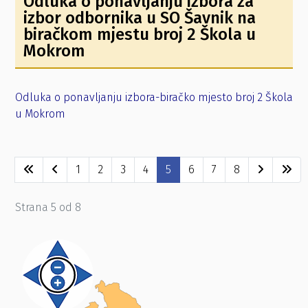
Odluka o ponavljanju izbora za
izbor odbornika u SO Šavnik na
biračkom mjestu broj 2 Škola u
Mokrom
Odluka o ponavljanju izbora-biračko mjesto broj 2 Škola
u Mokrom
1
2
3
4
5
6
7
8
Strana 5 od 8