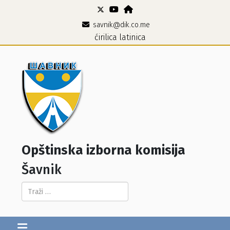
savnik@dik.co.me
ćirilica
latinica
Opštinska izborna komisija
Šavnik
Pretraga...