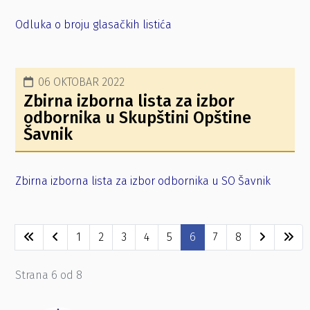
Odluka o broju glasačkih listića
06 OKTOBAR 2022
Zbirna izborna lista za izbor
odbornika u Skupštini Opštine
Šavnik
Zbirna izborna lista za izbor odbornika u SO Šavnik
1
2
3
4
5
6
7
8
Strana 6 od 8