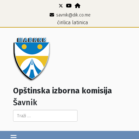
savnik@dik.co.me
ćirilica
latinica
Opštinska izborna komisija
Šavnik
Pretraga...