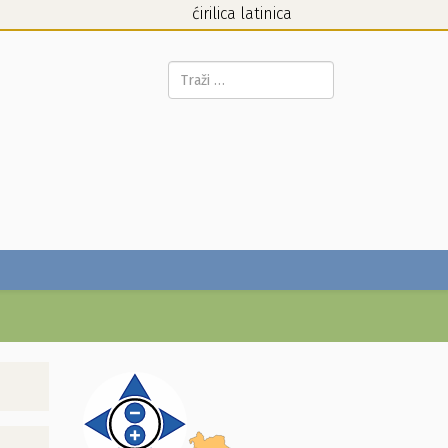
ćirilica
latinica
Pretraga...