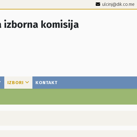
ulcinj@dik.co.me
 izborna komisija
IZBORI
KONTAKT