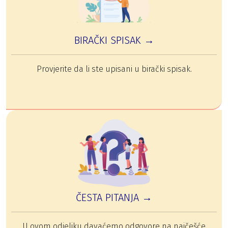
BIRAČKI SPISAK →
Provjerite da li ste upisani u birački spisak.
ČESTA PITANJA →
U ovom odjeljku davaćemo odgovore na najčešće