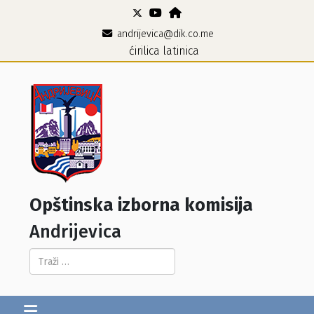
andrijevica@dik.co.me
ćirilica
latinica
Opštinska izborna komisija
Andrijevica
Pretraga...